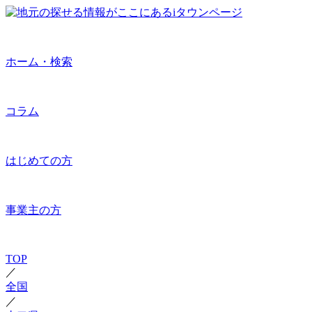
ホーム・検索
コラム
はじめての方
事業主の方
TOP
／
全国
／