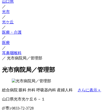
山口県
／
光市
／
光ケ丘
／
医療・介護
／
医療
／
耳鼻咽喉科
／
光市病院局／管理部
光市病院局／管理部
総合病院
眼科
外科
呼吸器内科
産婦人科
さらに表示＋
山口県光市光ケ丘６－１
(F専) 0833-72-3728