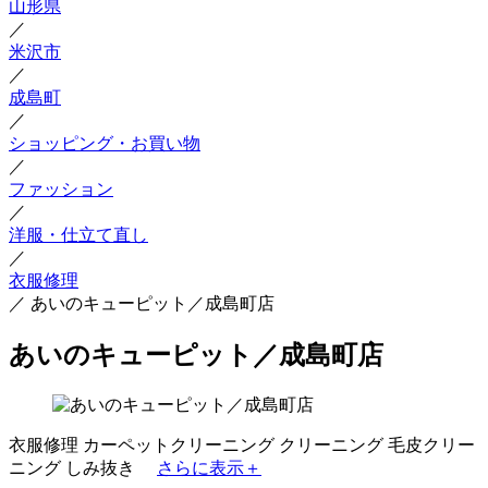
山形県
／
米沢市
／
成島町
／
ショッピング・お買い物
／
ファッション
／
洋服・仕立て直し
／
衣服修理
／
あいのキューピット／成島町店
あいのキューピット／成島町店
衣服修理
カーペットクリーニング
クリーニング
毛皮クリー
ニング
しみ抜き
さらに表示＋