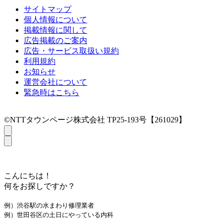
サイトマップ
個人情報について
掲載情報に関して
広告掲載のご案内
広告・サービス取扱い規約
利用規約
お知らせ
運営会社について
緊急時はこちら
©NTTタウンページ株式会社 TP25-193号【261029】
こんにちは！
何をお探しですか？
例）渋谷駅の水まわり修理業者
例）世田谷区の土日にやっている内科