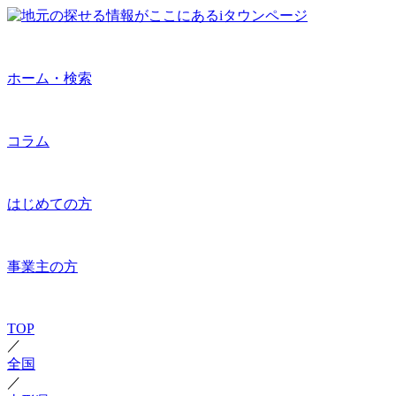
ホーム・検索
コラム
はじめての方
事業主の方
TOP
／
全国
／