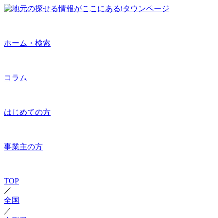
ホーム・検索
コラム
はじめての方
事業主の方
TOP
／
全国
／