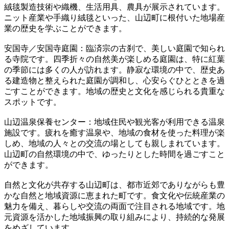
絨毯製造技術や織機、生活用具、農具が展示されています。
ニット産業や手織り絨毯といった、山辺町に根付いた地場産
業の歴史を学ぶことができます。
安国寺／安国寺庭園：臨済宗の古刹で、美しい庭園で知られ
る寺院です。四季折々の自然美が楽しめる庭園は、特に紅葉
の季節には多くの人が訪れます。静寂な環境の中で、歴史あ
る建造物と整えられた庭園が調和し、心安らぐひとときを過
ごすことができます。地域の歴史と文化を感じられる貴重な
スポットです。
山辺温泉保養センター：地域住民や観光客が利用できる温泉
施設です。疲れを癒す温泉や、地域の食材を使った料理が楽
しめ、地域の人々との交流の場としても親しまれています。
山辺町の自然環境の中で、ゆったりとした時間を過ごすこと
ができます。
自然と文化が共存する山辺町は、都市近郊でありながらも豊
かな自然と地域資源に恵まれた町です。食文化や伝統産業の
魅力を備え、暮らしや交流の両面で注目される地域です。地
元資源を活かした地域振興の取り組みにより、持続的な発展
をめざしています。