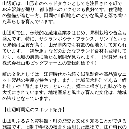
山辺町は、山形市のベッドタウンとしても注目される町で
JR左沢線が通り、都市部へのアクセスも良好です。住宅地
の整備が進む一方、田園や山間地ものどかな風景と落ち着い
た暮らしを育んでいます。
山辺町では、伝統的な繊維産業をはじめ、果樹栽培や畜産も
盛んです。特に、サクランボやラ・フランス、リンゴといっ
た果物は品質が高く、山形県内でも有数の産地として知られ
ています。「舞米豚」などの新たなブランド食材も登場して
おり、地域の農業に新たな展開が見られます。（※舞米豚は
株式会社山形ピッグファームの登録商標です）
町の文化としては、江戸時代から続く絨毯製造や高品質なニ
ット製品の生産が特色です。また、地域伝承料理である「鯉
料理」や「酢だまり氷」といった、郷土に根ざした味が今も
大切にされています。地場産業と風土が育んだ文化は、地域
の誇りとなっています。
【山辺町周辺のスポット紹介】
山辺町ふるさと資料館：町の歴史と文化を知ることができる
施設です。旧制中学校の校舎を活用した建物で、江戸時代の