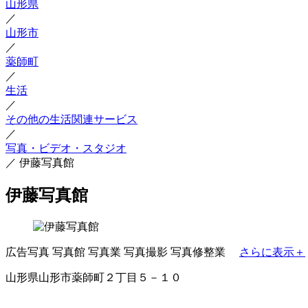
山形県
／
山形市
／
薬師町
／
生活
／
その他の生活関連サービス
／
写真・ビデオ・スタジオ
／
伊藤写真館
伊藤写真館
広告写真
写真館
写真業
写真撮影
写真修整業
さらに表示＋
山形県山形市薬師町２丁目５－１０