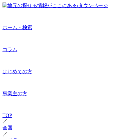
ホーム・検索
コラム
はじめての方
事業主の方
TOP
／
全国
／