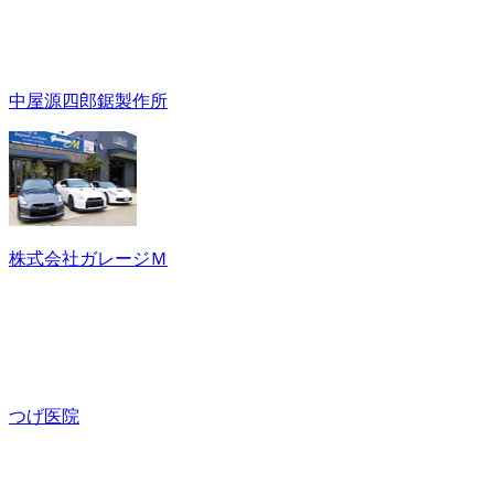
中屋源四郎鋸製作所
株式会社ガレージＭ
つげ医院