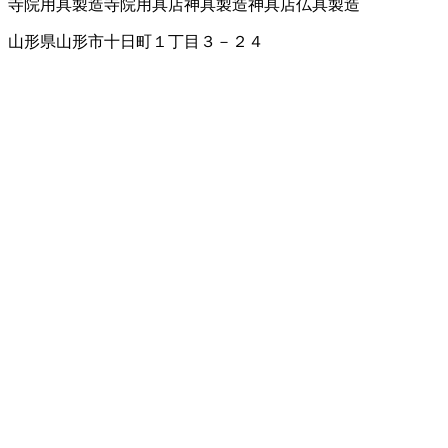
寺院用具製造
寺院用具店
神具製造
神具店
仏具製造
山形県山形市十日町１丁目３－２４