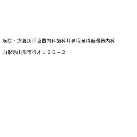
病院・療養所
呼吸器内科
歯科
耳鼻咽喉科
循環器内科
山形県山形市行才１２６－２