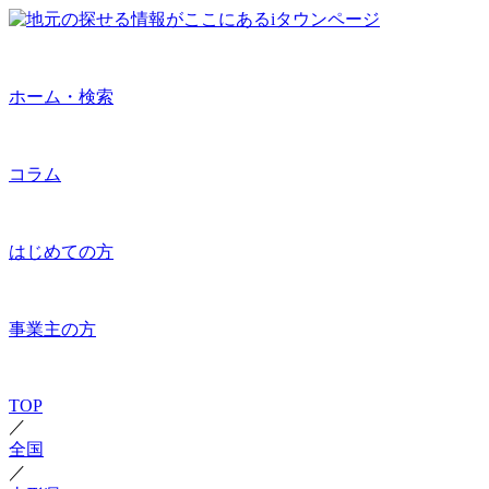
ホーム・検索
コラム
はじめての方
事業主の方
TOP
／
全国
／