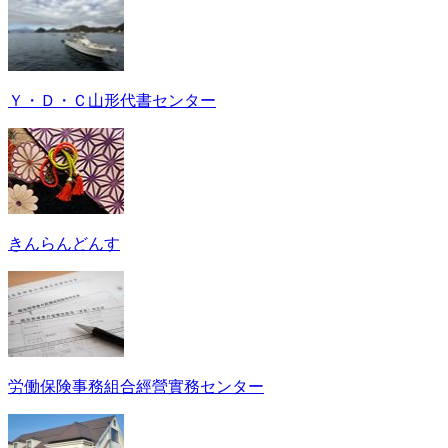
Ｙ・Ｄ・Ｃ山形代書センター
きんらんどんす
労働保険事務組合經營實務センター