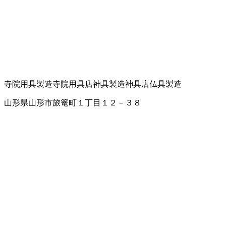
寺院用具製造
寺院用具店
神具製造
神具店
仏具製造
山形県山形市旅篭町１丁目１２－３８