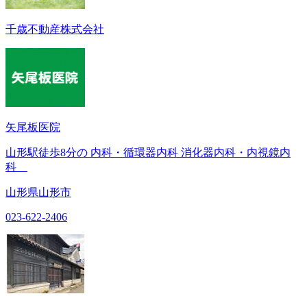
千歳不動産株式会社
矢尾板医院
山形駅徒歩8分の 内科・循環器内科 消化器内科・内視鏡内
科
山形県山形市
023-622-2406