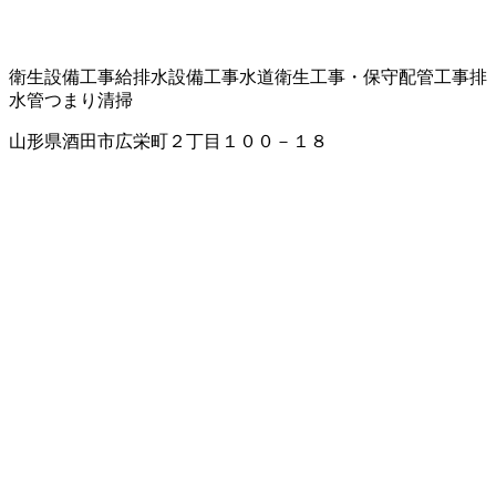
衛生設備工事
給排水設備工事
水道衛生工事・保守
配管工事
排
水管つまり清掃
山形県酒田市広栄町２丁目１００－１８