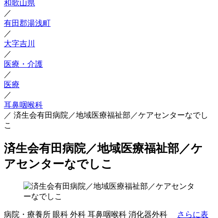
和歌山県
／
有田郡湯浅町
／
大字吉川
／
医療・介護
／
医療
／
耳鼻咽喉科
／
済生会有田病院／地域医療福祉部／ケアセンターなでし
こ
済生会有田病院／地域医療福祉部／ケ
アセンターなでしこ
病院・療養所
眼科
外科
耳鼻咽喉科
消化器外科
さらに表