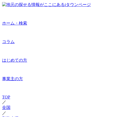
ホーム・検索
コラム
はじめての方
事業主の方
TOP
／
全国
／