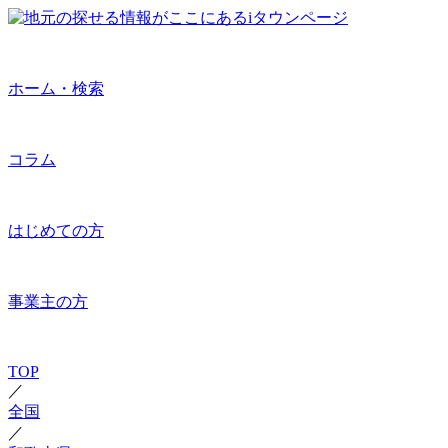
ホーム・検索
コラム
はじめての方
事業主の方
TOP
／
全国
／