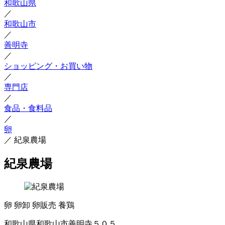
和歌山県
／
和歌山市
／
善明寺
／
ショッピング・お買い物
／
専門店
／
食品・食料品
／
卵
／
紀泉農場
紀泉農場
卵
卵卸
卵販売
養鶏
和歌山県和歌山市善明寺５０５