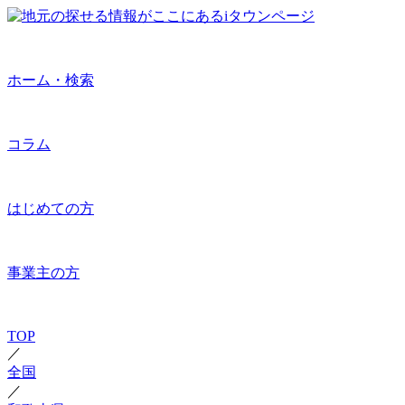
ホーム・検索
コラム
はじめての方
事業主の方
TOP
／
全国
／