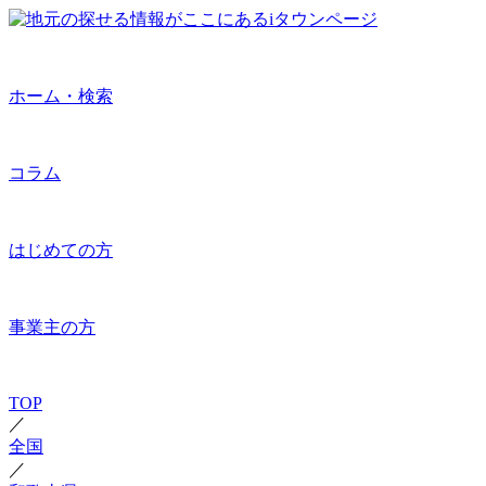
ホーム・検索
コラム
はじめての方
事業主の方
TOP
／
全国
／