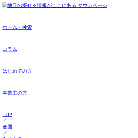
ホーム・検索
コラム
はじめての方
事業主の方
TOP
／
全国
／