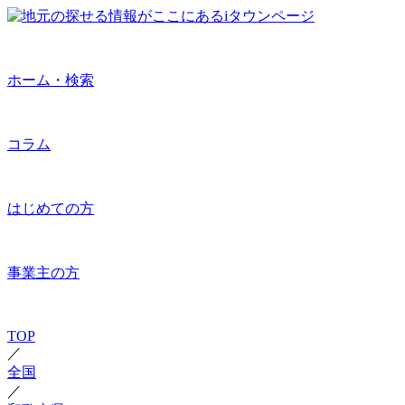
ホーム・検索
コラム
はじめての方
事業主の方
TOP
／
全国
／