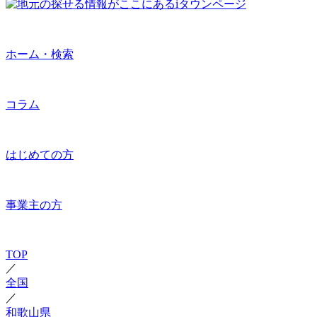
ホーム・検索
コラム
はじめての方
事業主の方
TOP
／
全国
／
和歌山県