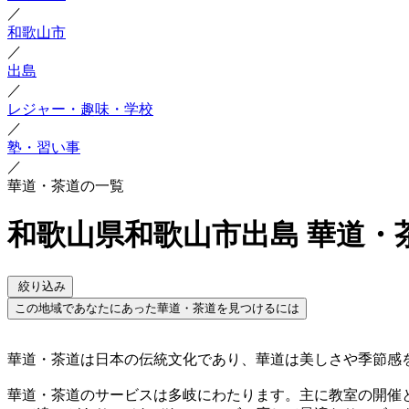
／
和歌山市
／
出島
／
レジャー・趣味・学校
／
塾・習い事
／
華道・茶道の一覧
和歌山県和歌山市出島 華道・
絞り込み
この地域であなたにあった華道・茶道を見つけるには
華道・茶道は日本の伝統文化であり、華道は美しさや季節感
華道・茶道のサービスは多岐にわたります。主に教室の開催