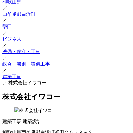
和歌山県
／
西牟婁郡白浜町
／
堅田
／
ビジネス
／
整備・保守・工事
／
総合・識別・設備工事
／
建築工事
／
株式会社イワコー
株式会社イワコー
建築工事
建築設計
和歌山県西牟婁郡白浜町堅田２０３９－２