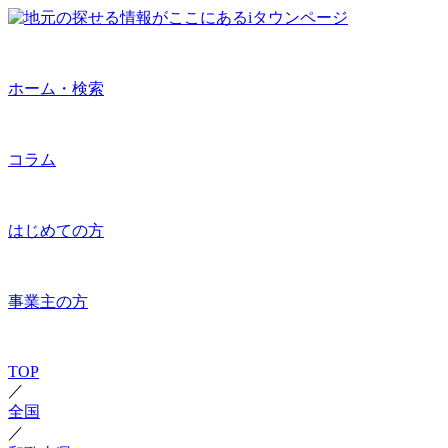
ホーム・検索
コラム
はじめての方
事業主の方
TOP
／
全国
／