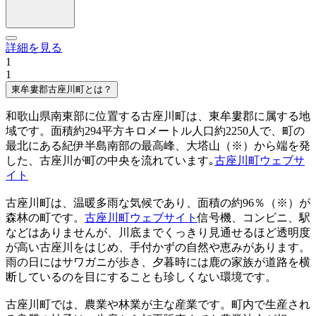
詳細を見る
1
1
東牟婁郡古座川町とは？
和歌山県南東部に位置する古座川町は、東牟婁郡に属する地
域です。面積約294平方キロメートル人口約2250人で、町の
最北にある紀伊半島南部の最高峰、大塔山（※）から端を発
した、古座川が町の中央を流れています｡
古座川町ウェブサ
イト
古座川町は、温暖多雨な気候であり、面積の約96％（※）が
森林の町です。
古座川町ウェブサイト
信号機、コンビニ、駅
などはありませんが、川底までくっきり見通せるほど透明度
が高い古座川をはじめ、手付かずの自然や恵みがあります。
雨の日にはサワガニが歩き、夕暮時には鹿の家族が道路を横
断しているのを目にすることも珍しくない環境です。
古座川町では、農業や林業が主な産業です。町内で生産され