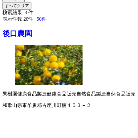
すべてクリア
検索結果:
3
件
表示件数
20件
|
50件
後口農園
果樹園
健康食品製造
健康食品販売
自然食品製造
自然食品販売
和歌山県東牟婁郡古座川町楠４５３－２