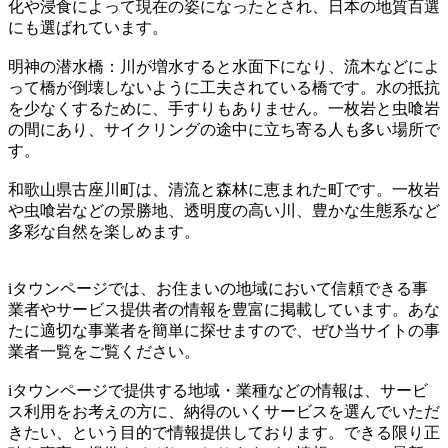
化や浸食によって現在の姿になったとされ、日本の地質百選
にも選ばれています。
明神の潜水橋：川が増水すると水面下になり、流木などによ
って橋が倒壊しないように工夫されている橋です。水の抵抗
を少なくするために、手すりもありません。一枚岩と虫喰岩
の間にあり、サイクリングの途中に立ち寄る人も多い場所で
す。
和歌山県古座川町は、清流と森林に恵まれた町です。一枚岩
や虫喰岩などの景勝地、透明度の高い川、豊かな生態系など
多彩な自然を楽しめます。
iタウンページでは、お住まいの地域において信頼できる事
業者やサービス提供者の情報を豊富に掲載しています。あな
たに適切な事業者を簡単に探せますので、ぜひ当サイトの事
業者一覧をご覧ください。
iタウンページで提供する地域・業種などの情報は、サービ
ス利用をお考えの方に、納得のいくサービスを選んでいただ
きたい、という目的で情報提供しております。できる限り正