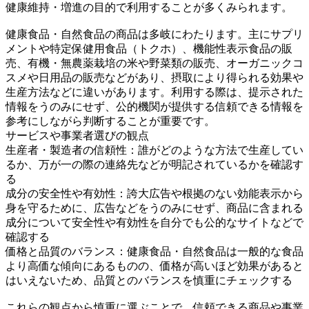
健康維持・増進の目的で利用することが多くみられます。
健康食品・自然食品の商品は多岐にわたります。主にサプリ
メントや特定保健用食品（トクホ）、機能性表示食品の販
売、有機・無農薬栽培の米や野菜類の販売、オーガニックコ
スメや日用品の販売などがあり、摂取により得られる効果や
生産方法などに違いがあります。利用する際は、提示された
情報をうのみにせず、公的機関が提供する信頼できる情報を
参考にしながら判断することが重要です。
サービスや事業者選びの観点
生産者・製造者の信頼性：誰がどのような方法で生産してい
るか、万が一の際の連絡先などが明記されているかを確認す
る
成分の安全性や有効性：誇大広告や根拠のない効能表示から
身を守るために、広告などをうのみにせず、商品に含まれる
成分について安全性や有効性を自分でも公的なサイトなどで
確認する
価格と品質のバランス：健康食品・自然食品は一般的な食品
より高価な傾向にあるものの、価格が高いほど効果があると
はいえないため、品質とのバランスを慎重にチェックする
これらの観点から慎重に選ぶことで、信頼できる商品や事業