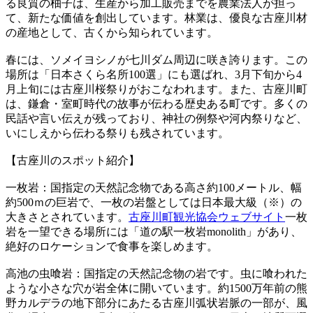
る良質の柚子は、生産から加工販売までを農業法人が担っ
て、新たな価値を創出しています。林業は、優良な古座川材
の産地として、古くから知られています。
春には、ソメイヨシノが七川ダム周辺に咲き誇ります。この
場所は「日本さくら名所100選」にも選ばれ、3月下旬から4
月上旬には古座川桜祭りがおこなわれます。また、古座川町
は、鎌倉・室町時代の故事が伝わる歴史ある町です。多くの
民話や言い伝えが残っており、神社の例祭や河内祭りなど、
いにしえから伝わる祭りも残されています。
【古座川のスポット紹介】
一枚岩：国指定の天然記念物である高さ約100メートル、幅
約500ｍの巨岩で、一枚の岩盤としては日本最大級（※）の
大きさとされています。
古座川町観光協会ウェブサイト
一枚
岩を一望できる場所には「道の駅一枚岩monolith」があり、
絶好のロケーションで食事を楽しめます。
高池の虫喰岩：国指定の天然記念物の岩です。虫に喰われた
ような小さな穴が岩全体に開いています。約1500万年前の熊
野カルデラの地下部分にあたる古座川弧状岩脈の一部が、風