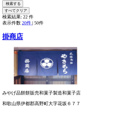
検索する
すべてクリア
検索結果:
22
件
表示件数
20件
|
50件
掛商店
みやげ品
餅
餅販売
和菓子製造
和菓子店
和歌山県伊都郡高野町大字花坂６７７