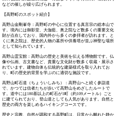
などの催しが繰り広げられます。
【高野町のスポット紹介】
高野山金剛峯寺：高野町の中心に位置する真言宗の総本山で
す。境内には御影堂、大伽藍、奥之院など数多くの重要文化
財が点在しており、国内外から多くの参拝者が訪れます。と
くに奥之院は、歴史的人物の墓所や供養塔が並ぶ神聖な場所
として知られています。
高野山霊宝館：高野山の歴史と美術を伝える博物館です。仏
像や仏画、古文書など、貴重な文化財が数多く収蔵・展示さ
れています。建物自体も伝統的な建築様式を取り入れてお
り、町の歴史的背景を学ぶのに適切な施設です。
高野山町石道（ちょういしみち）：高野山へと続く参詣道
で、かつては信者たちが歩いて高野山をめざしたルートで
す。道中には180基以上の町石が1町（約109メートル）ごと
に建てられており、登山道としても人気があります。自然と
歴史の両方を楽しめるハイキングコースです。
歴史と宗教、自然が調和する高野町は、日常から離れた静か