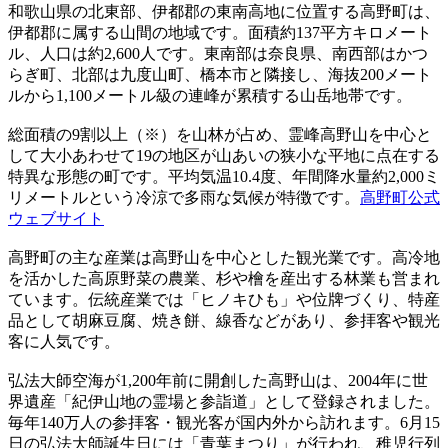
和歌山県の北東部、伊都郡の東南高地に位置する高野町は、
伊都郡に属する山間の地域です。面積約137平方キロメート
ル、人口は約2,600人です。東南部は奈良県、南西部はかつ
らぎ町、北部は九度山町、橋本市と隣接し、海抜200メート
ルから1,100メートル級の連峰が累積する山岳地帯です。
総面積の9割以上（※）を山林が占め、霊峰高野山を中心と
して大小あわせて19の地区が山あいの狭小な平地に点在する
特異な形態の町です。平均気温10.4度、年間降水量約2,000ミ
リメートルという冷涼で多雨な気候が特徴です。
高野町公式
ウェブサイト
高野町の主な産業は高野山を中心とした観光業です。高冷地
を活かした高原野菜の農業、杉や檜を産出する林業も営まれ
ています。伝統産業では「ヒノキひも」や位牌づくり、特産
品として胡麻豆腐、焼き餅、線香などがあり、参拝客や観光
客に人気です。
弘法大師空海が1,200年前に開創した高野山は、2004年に世
界遺産「紀伊山地の霊場と参詣道」として登録されました。
毎年140万人の参拝客・観光客が国内外から訪れます。6月15
日の弘法大師誕生日には「青葉まつり」が行われ、稚児行列