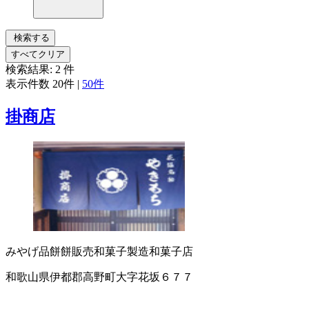
検索する
すべてクリア
検索結果:
2
件
表示件数
20件
|
50件
掛商店
みやげ品
餅
餅販売
和菓子製造
和菓子店
和歌山県伊都郡高野町大字花坂６７７