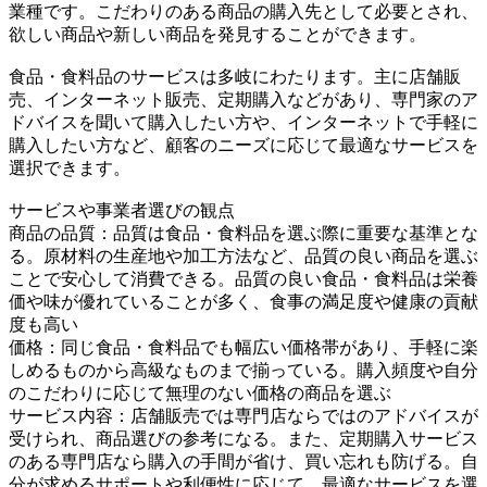
業種です。こだわりのある商品の購入先として必要とされ、
欲しい商品や新しい商品を発見することができます。
食品・食料品のサービスは多岐にわたります。主に店舗販
売、インターネット販売、定期購入などがあり、専門家のア
ドバイスを聞いて購入したい方や、インターネットで手軽に
購入したい方など、顧客のニーズに応じて最適なサービスを
選択できます。
サービスや事業者選びの観点
商品の品質：品質は食品・食料品を選ぶ際に重要な基準とな
る。原材料の生産地や加工方法など、品質の良い商品を選ぶ
ことで安心して消費できる。品質の良い食品・食料品は栄養
価や味が優れていることが多く、食事の満足度や健康の貢献
度も高い
価格：同じ食品・食料品でも幅広い価格帯があり、手軽に楽
しめるものから高級なものまで揃っている。購入頻度や自分
のこだわりに応じて無理のない価格の商品を選ぶ
サービス内容：店舗販売では専門店ならではのアドバイスが
受けられ、商品選びの参考になる。また、定期購入サービス
のある専門店なら購入の手間が省け、買い忘れも防げる。自
分が求めるサポートや利便性に応じて、最適なサービスを選