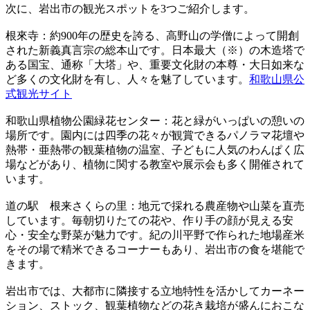
次に、岩出市の観光スポットを3つご紹介します。
根來寺：約900年の歴史を誇る、高野山の学僧によって開創
された新義真言宗の総本山です。日本最大（※）の木造塔で
ある国宝、通称「大塔」や、重要文化財の本尊・大日如来な
ど多くの文化財を有し、人々を魅了しています。
和歌山県公
式観光サイト
和歌山県植物公園緑花センター：花と緑がいっぱいの憩いの
場所です。園内には四季の花々が観賞できるパノラマ花壇や
熱帯・亜熱帯の観葉植物の温室、子どもに人気のわんぱく広
場などがあり、植物に関する教室や展示会も多く開催されて
います。
道の駅 根来さくらの里：地元で採れる農産物や山菜を直売
しています。毎朝切りたての花や、作り手の顔が見える安
心・安全な野菜が魅力です。紀の川平野で作られた地場産米
をその場で精米できるコーナーもあり、岩出市の食を堪能で
きます。
岩出市では、大都市に隣接する立地特性を活かしてカーネー
ション、ストック、観葉植物などの花き栽培が盛んにおこな