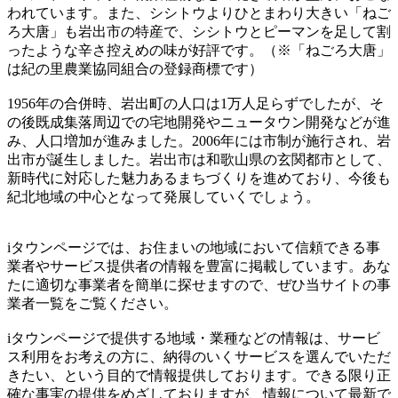
われています。また、シシトウよりひとまわり大きい「ねご
ろ大唐」も岩出市の特産で、シシトウとピーマンを足して割
ったような辛さ控えめの味が好評です。（※「ねごろ大唐」
は紀の里農業協同組合の登録商標です）
1956年の合併時、岩出町の人口は1万人足らずでしたが、そ
の後既成集落周辺での宅地開発やニュータウン開発などが進
み、人口増加が進みました。2006年には市制が施行され、岩
出市が誕生しました。岩出市は和歌山県の玄関都市として、
新時代に対応した魅力あるまちづくりを進めており、今後も
紀北地域の中心となって発展していくでしょう。
iタウンページでは、お住まいの地域において信頼できる事
業者やサービス提供者の情報を豊富に掲載しています。あな
たに適切な事業者を簡単に探せますので、ぜひ当サイトの事
業者一覧をご覧ください。
iタウンページで提供する地域・業種などの情報は、サービ
ス利用をお考えの方に、納得のいくサービスを選んでいただ
きたい、という目的で情報提供しております。できる限り正
確な事実の提供をめざしておりますが、情報について最新で