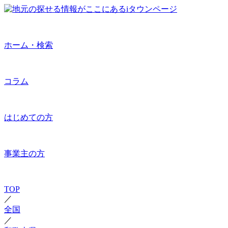
ホーム・検索
コラム
はじめての方
事業主の方
TOP
／
全国
／