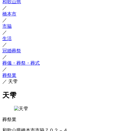
和歌山県
／
橋本市
／
市脇
／
生活
／
冠婚葬祭
／
葬儀・葬祭・葬式
／
葬祭業
／
天雫
天雫
葬祭業
和歌山県橋本市市脇７０２－４