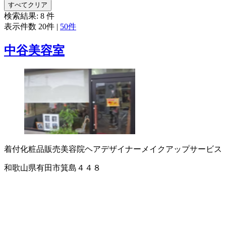
すべてクリア
検索結果:
8
件
表示件数
20件
|
50件
中谷美容室
着付
化粧品販売
美容院
ヘアデザイナー
メイクアップサービス
和歌山県有田市箕島４４８