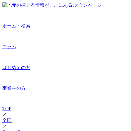
ホーム・検索
コラム
はじめての方
事業主の方
TOP
／
全国
／