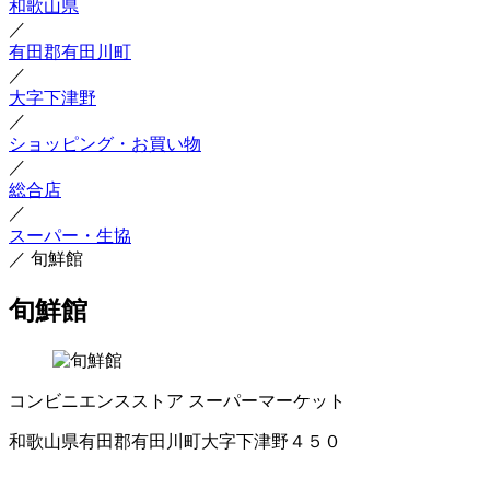
和歌山県
／
有田郡有田川町
／
大字下津野
／
ショッピング・お買い物
／
総合店
／
スーパー・生協
／
旬鮮館
旬鮮館
コンビニエンスストア
スーパーマーケット
和歌山県有田郡有田川町大字下津野４５０