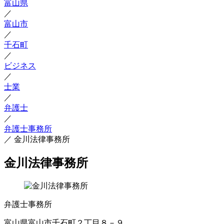
富山県
／
富山市
／
千石町
／
ビジネス
／
士業
／
弁護士
／
弁護士事務所
／
金川法律事務所
金川法律事務所
弁護士事務所
富山県富山市千石町２丁目８－９