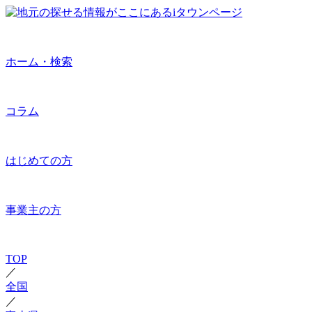
ホーム・検索
コラム
はじめての方
事業主の方
TOP
／
全国
／