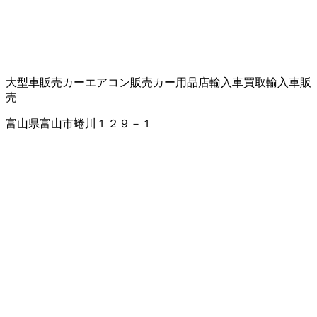
大型車販売
カーエアコン販売
カー用品店
輸入車買取
輸入車販
売
富山県富山市蜷川１２９－１