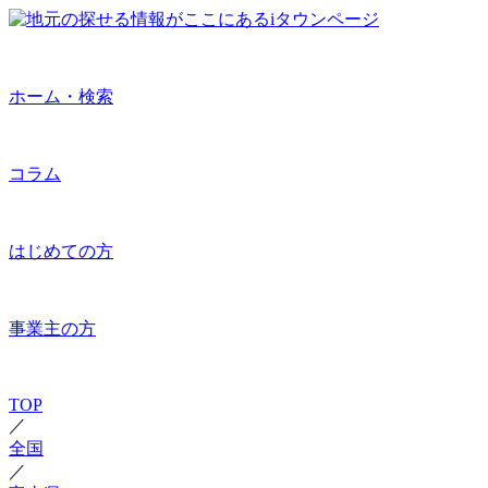
ホーム・検索
コラム
はじめての方
事業主の方
TOP
／
全国
／