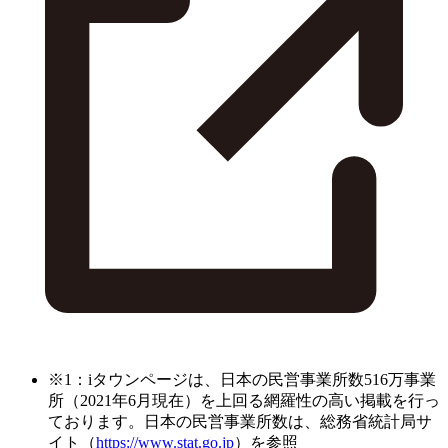
※1：iタウンページは、日本の民営事業所数516万事業
所（2021年6月現在）を上回る網羅性の高い掲載を行っ
ております。日本の民営事業所数は、総務省統計局サ
イト（
https://www.stat.go.jp
）を参照