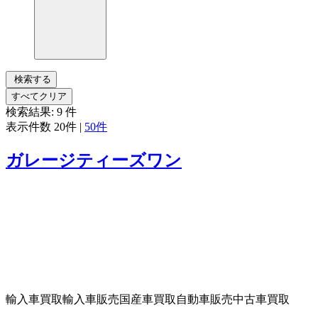
検索する
すべてクリア
検索結果:
9
件
表示件数
20件
|
50件
ガレージティーズワン
輸入車買取
輸入車販売
国産車買取
自動車販売
中古車買取