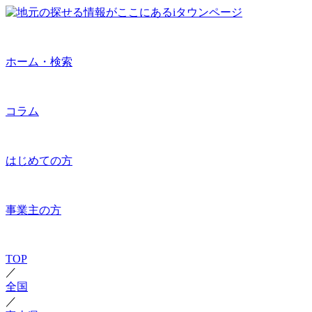
ホーム・検索
コラム
はじめての方
事業主の方
TOP
／
全国
／