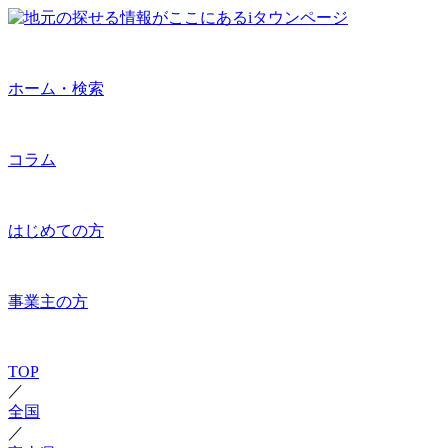
ホーム・検索
コラム
はじめての方
事業主の方
TOP
／
全国
／