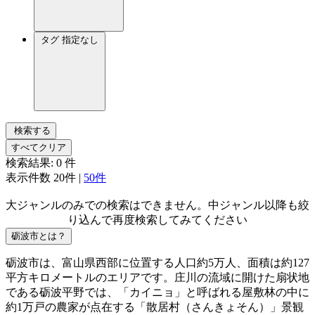
タグ
指定なし
検索する
すべてクリア
検索結果:
0
件
表示件数
20件
|
50件
大ジャンルのみでの検索はできません。中ジャンル以降も絞
り込んで再度検索してみてください
砺波市とは？
砺波市は、富山県西部に位置する人口約5万人、面積は約127
平方キロメートルのエリアです。庄川の流域に開けた扇状地
である砺波平野では、「カイニョ」と呼ばれる屋敷林の中に
約1万戸の農家が点在する「散居村（さんきょそん）」景観