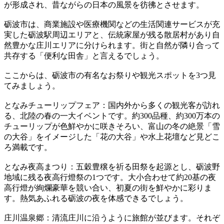
が形成され、昔ながらの日本の風景を彷彿とさせます。
砺波市は、商業施設や医療機関などの生活関連サービスが充
実した砺波駅周辺エリアと、伝統家屋が残る散居村があり自
然豊かな庄川エリアに分けられます。街と自然が隣り合って
共存する「便利な田舎」と言えるでしょう。
ここからは、砺波市の有名なお祭りや観光スポットを3つ見
てみましょう。
となみチューリップフェア：国内外から多くの観光客が訪れ
る、北陸の春の一大イベントです。約300品種、約300万本の
チューリップが色鮮やかに咲きそろい、富山の冬の絶景「雪
の大谷」をイメージした「花の大谷」や水上花壇など見どこ
ろ満載です。
となみ夜高まつり：五穀豊穣を祈る田祭を起源とし、砺波野
地域に残る夜高行燈祭の1つです。大小合わせて約20基の夜
高行燈が絢爛豪華を競い合い、初夏の街を鮮やかに彩りま
す。熱気あふれる砺波の夜を体感できるでしょう。
庄川温泉郷：清流庄川に沿うように旅館が並びます。それぞ