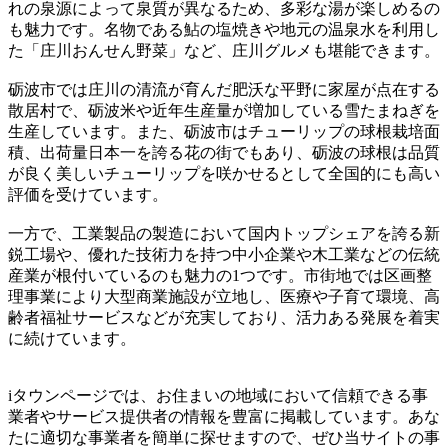
れの泉源によって泉質が異なるため、多彩な湯が楽しめるの
も魅力です。名物である鮎の塩焼きや地元の温泉水を利用し
た「庄川おんせん野菜」など、庄川グルメも堪能できます。
砺波市では庄川の清流が育んだ肥沃な平野に家屋が点在する
散居村で、砺波米や近年生産量が増加している雪たまねぎを
生産しています。また、砺波市はチューリップの球根栽培面
積、出荷量日本一を誇る花の街でもあり、砺波の球根は品質
が良く美しいチューリップを咲かせるとして全国的にも高い
評価を受けています。
一方で、工業製品の製造において国内トップシェアを誇る新
鋭工場や、優れた技術力を持つ中小企業や木工業などの伝統
産業が根付いているのも魅力の1つです。市街地では区画整
理事業により大型商業施設が立地し、医療や子育て環境、高
齢者福祉サービスなどが充実しており、活力ある発展を着実
に続けています。
iタウンページでは、お住まいの地域において信頼できる事
業者やサービス提供者の情報を豊富に掲載しています。あな
たに適切な事業者を簡単に探せますので、ぜひ当サイトの事