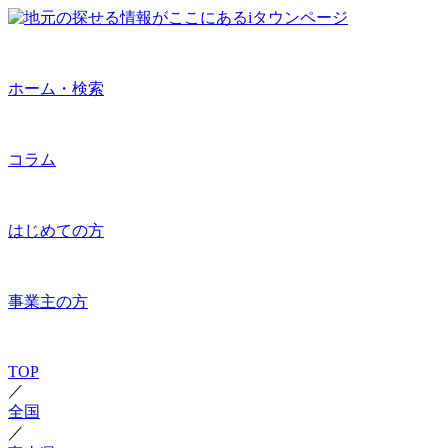
ホーム・検索
コラム
はじめての方
事業主の方
TOP
／
全国
／