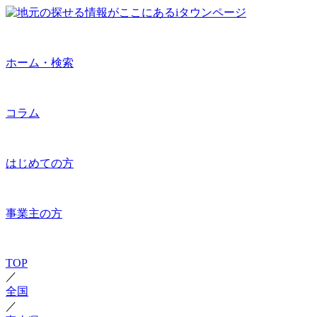
ホーム・検索
コラム
はじめての方
事業主の方
TOP
／
全国
／