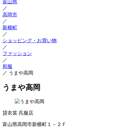
富山県
／
高岡市
／
新横町
／
ショッピング・お買い物
／
ファッション
／
和服
／
うまや高岡
うまや高岡
貸衣裳
呉服店
富山県高岡市新横町１－２Ｆ