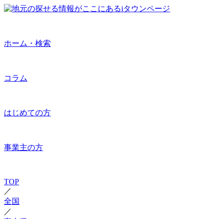
ホーム・検索
コラム
はじめての方
事業主の方
TOP
／
全国
／