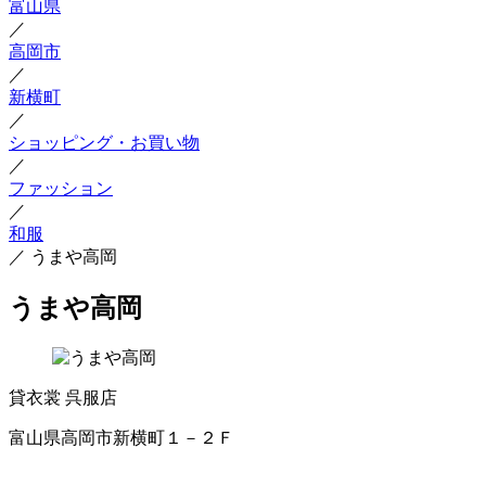
富山県
／
高岡市
／
新横町
／
ショッピング・お買い物
／
ファッション
／
和服
／
うまや高岡
うまや高岡
貸衣裳
呉服店
富山県高岡市新横町１－２Ｆ