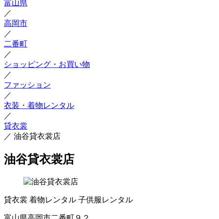
富山県
／
高岡市
／
二番町
／
ショッピング・お買い物
／
ファッション
／
衣装・着物レンタル
／
貸衣裳
／
油谷貸衣裳店
油谷貸衣裳店
貸衣裳
着物レンタル
子供服レンタル
富山県高岡市二番町９２