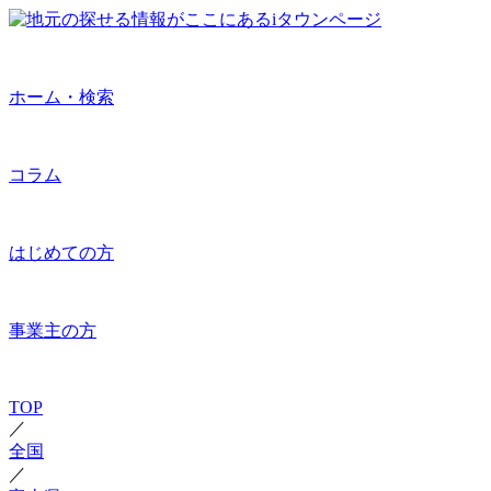
ホーム・検索
コラム
はじめての方
事業主の方
TOP
／
全国
／