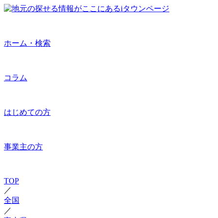
ホーム・検索
コラム
はじめての方
事業主の方
TOP
／
全国
／