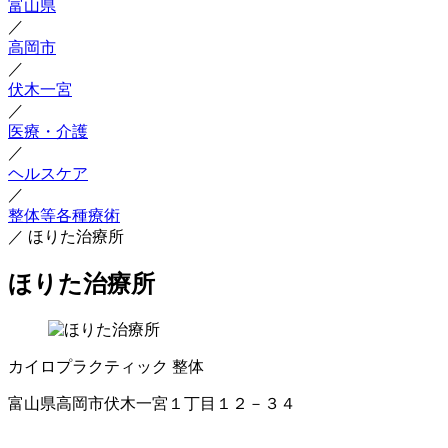
富山県
／
高岡市
／
伏木一宮
／
医療・介護
／
ヘルスケア
／
整体等各種療術
／
ほりた治療所
ほりた治療所
カイロプラクティック
整体
富山県高岡市伏木一宮１丁目１２－３４