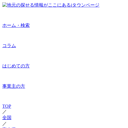
ホーム・検索
コラム
はじめての方
事業主の方
TOP
／
全国
／