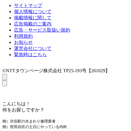
サイトマップ
個人情報について
掲載情報に関して
広告掲載のご案内
広告・サービス取扱い規約
利用規約
お知らせ
運営会社について
緊急時はこちら
©NTTタウンページ株式会社 TP25-193号【261029】
こんにちは！
何をお探しですか？
例）渋谷駅の水まわり修理業者
例）世田谷区の土日にやっている内科