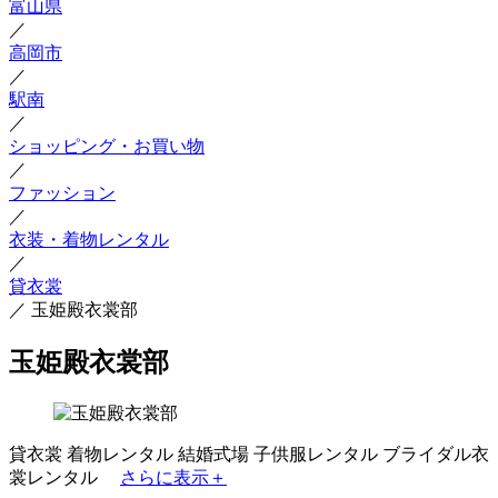
富山県
／
高岡市
／
駅南
／
ショッピング・お買い物
／
ファッション
／
衣装・着物レンタル
／
貸衣裳
／
玉姫殿衣裳部
玉姫殿衣裳部
貸衣裳
着物レンタル
結婚式場
子供服レンタル
ブライダル衣
裳レンタル
さらに表示＋