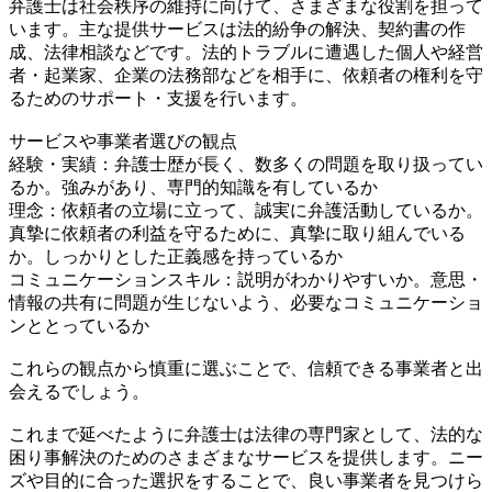
弁護士は社会秩序の維持に向けて、さまざまな役割を担って
います。主な提供サービスは法的紛争の解決、契約書の作
成、法律相談などです。法的トラブルに遭遇した個人や経営
者・起業家、企業の法務部などを相手に、依頼者の権利を守
るためのサポート・支援を行います。
サービスや事業者選びの観点
経験・実績：弁護士歴が長く、数多くの問題を取り扱ってい
るか。強みがあり、専門的知識を有しているか
理念：依頼者の立場に立って、誠実に弁護活動しているか。
真摯に依頼者の利益を守るために、真摯に取り組んでいる
か。しっかりとした正義感を持っているか
コミュニケーションスキル：説明がわかりやすいか。意思・
情報の共有に問題が生じないよう、必要なコミュニケーショ
ンととっているか
これらの観点から慎重に選ぶことで、信頼できる事業者と出
会えるでしょう。
これまで延べたように弁護士は法律の専門家として、法的な
困り事解決のためのさまざまなサービスを提供します。ニー
ズや目的に合った選択をすることで、良い事業者を見つけら