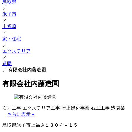
鳥取県
／
米子市
／
上福原
／
家・住宅
／
エクステリア
／
造園
／
有限会社内藤造園
有限会社内藤造園
石垣工事
エクステリア工事
屋上緑化事業
石工工事
造園業
さらに表示＋
鳥取県米子市上福原１３０４－１５