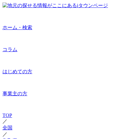
ホーム・検索
コラム
はじめての方
事業主の方
TOP
／
全国
／