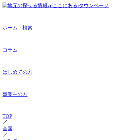
ホーム・検索
コラム
はじめての方
事業主の方
TOP
／
全国
／