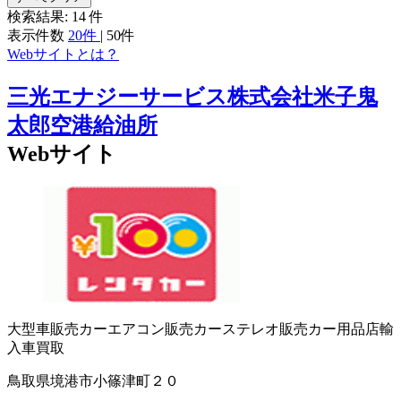
検索結果:
14
件
表示件数
20件
|
50件
Webサイトとは？
三光エナジーサービス株式会社米子鬼
太郎空港給油所
Webサイト
大型車販売
カーエアコン販売
カーステレオ販売
カー用品店
輸
入車買取
鳥取県境港市小篠津町２０