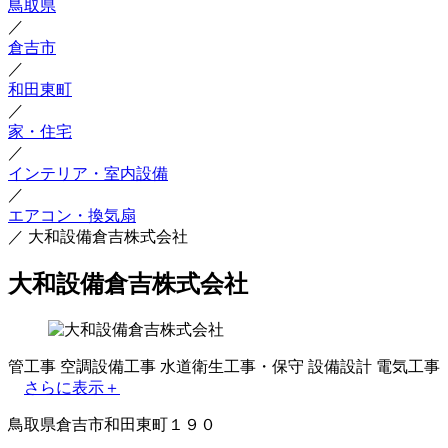
鳥取県
／
倉吉市
／
和田東町
／
家・住宅
／
インテリア・室内設備
／
エアコン・換気扇
／
大和設備倉吉株式会社
大和設備倉吉株式会社
管工事
空調設備工事
水道衛生工事・保守
設備設計
電気工事
さらに表示＋
鳥取県倉吉市和田東町１９０