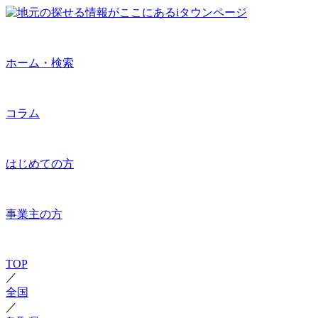
ホーム・検索
コラム
はじめての方
事業主の方
TOP
／
全国
／