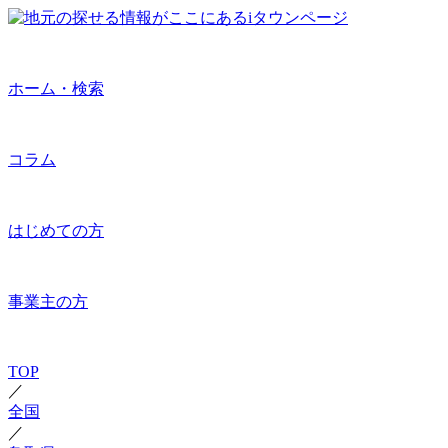
ホーム・検索
コラム
はじめての方
事業主の方
TOP
／
全国
／