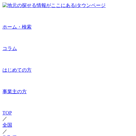
ホーム・検索
コラム
はじめての方
事業主の方
TOP
／
全国
／