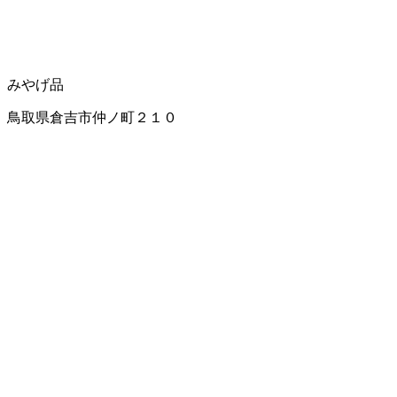
みやげ品
鳥取県倉吉市仲ノ町２１０