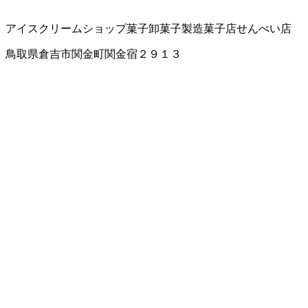
アイスクリームショップ
菓子卸
菓子製造
菓子店
せんべい店
鳥取県倉吉市関金町関金宿２９１３