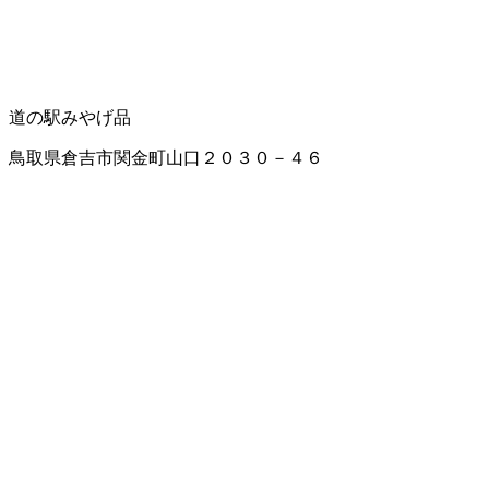
道の駅
みやげ品
鳥取県倉吉市関金町山口２０３０－４６