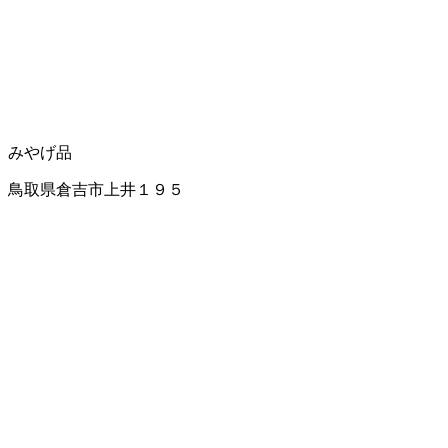
みやげ品
鳥取県倉吉市上井１９５