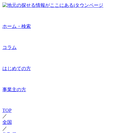
ホーム・検索
コラム
はじめての方
事業主の方
TOP
／
全国
／