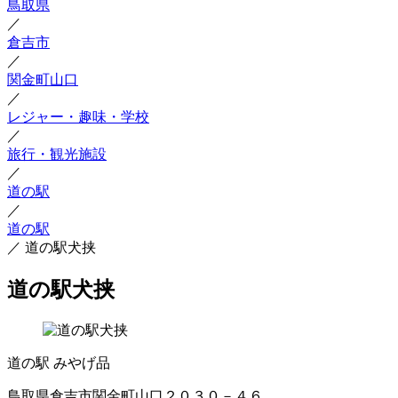
鳥取県
／
倉吉市
／
関金町山口
／
レジャー・趣味・学校
／
旅行・観光施設
／
道の駅
／
道の駅
／
道の駅犬挟
道の駅犬挟
道の駅
みやげ品
鳥取県倉吉市関金町山口２０３０－４６