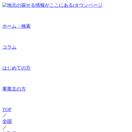
ホーム・検索
コラム
はじめての方
事業主の方
TOP
／
全国
／